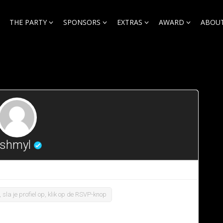
THE PARTY
SPONSORS
EXTRAS
AWARD
ABOUT
shmyl
 sla je profiel op, klik op de RSVP-knop