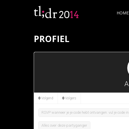
HOME
PROFIEL
A
0
Volgend
0
Volgers
RSVP wanneer je je code hebt ontvangen: vul je code in,
Alles over deze partyganger