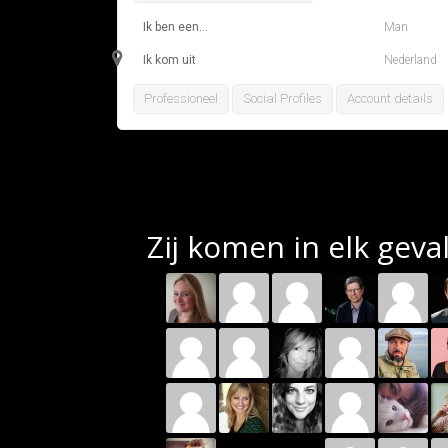
Ik ben een...
Man
Ik kom uit
Nederland
Professioneel
Social Profiles
Account details
Zij komen in elk geva