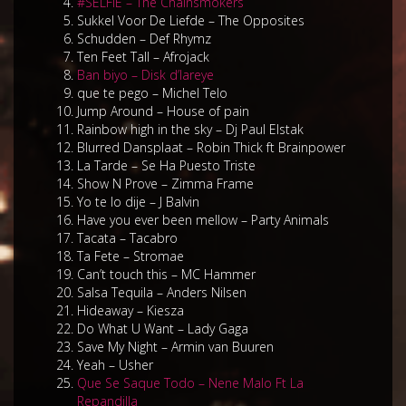
#SELFIE – The Chainsmokers
Sukkel Voor De Liefde – The Opposites
Schudden – Def Rhymz
Ten Feet Tall – Afrojack
Ban biyo – Disk d’lareye
que te pego – Michel Telo
Jump Around – House of pain
Rainbow high in the sky – Dj Paul Elstak
Blurred Dansplaat – Robin Thick ft Brainpower
La Tarde – Se Ha Puesto Triste
Show N Prove – Zimma Frame
Yo te lo dije – J Balvin
Have you ever been mellow – Party Animals
Tacata – Tacabro
Ta Fete – Stromae
Can’t touch this – MC Hammer
Salsa Tequila – Anders Nilsen
Hideaway – Kiesza
Do What U Want – Lady Gaga
Save My Night – Armin van Buuren
Yeah – Usher
Que Se Saque Todo – Nene Malo Ft La
Repandilla