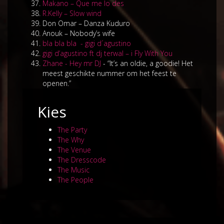
Makano – Que me lo des
R.Kelly – Slow wind
Don Omar – Danza Kuduro
Anouk – Nobody’s wife
bla bla bla - gigi d´agustino
gigi d’agustino ft dj terwal – i Fly With You
Zhane - Hey mr DJ
- “It’s an oldie, a goodie! Het
meest geschikte nummer om het feest te
openen.”
Kies
The Party
The Why
The Venue
The Dresscode
The Music
The People