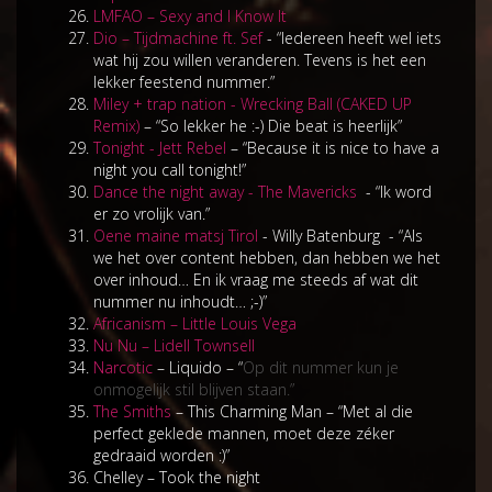
LMFAO – Sexy and I Know It
Dio – Tijdmachine ft. Sef
- “Iedereen heeft wel iets
wat hij zou willen veranderen. Tevens is het een
lekker feestend nummer.”
Miley + trap nation - Wrecking Ball (CAKED UP
Remix)
– “So lekker he :-) Die beat is heerlijk”
Tonight - Jett Rebel
– “Because it is nice to have a
night you call tonight!”
Dance the night away - The Mavericks
- “Ik word
er zo vrolijk van.”
Oene maine matsj Tirol
- Willy Batenburg - “Als
we het over content hebben, dan hebben we het
over inhoud… En ik vraag me steeds af wat dit
nummer nu inhoudt… ;-)”
Africanism – Little Louis Vega
Nu Nu – Lidell Townsell
Narcotic
– Liquido – “
Op dit nummer kun je
onmogelijk stil blijven staan.”
The Smiths
– This Charming Man – “Met al die
perfect geklede mannen, moet deze zéker
gedraaid worden :)”
Chelley – Took the night