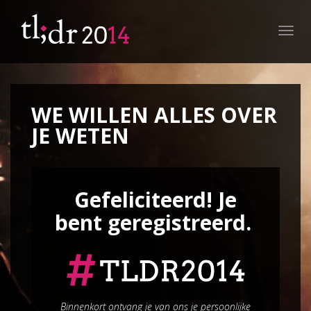
Toggl
navig
WE WILLEN ALLES OVER
JE WETEN
Gefeliciteerd! Je
bent geregistreerd.
Binnenkort ontvang je van ons je persoonlijke