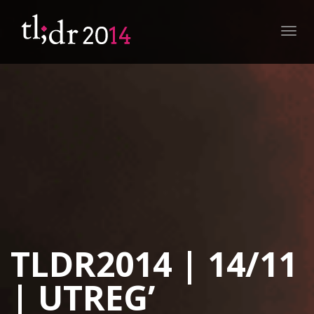
Toggl
navig
TLDR2014 | 14/11
| UTREG’