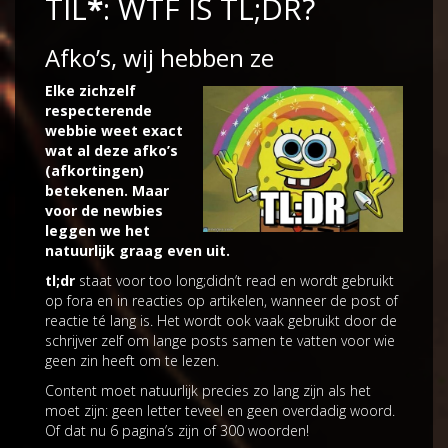
TIL
*
: WTF IS TL;DR?
Afko’s, wij hebben ze
Elke zichzelf
respecterende
webbie weet exact
wat al deze afko’s
(afkortingen)
betekenen. Maar
voor de newbies
leggen we het
natuurlijk graag even uit.
tl;dr
staat voor too long;didn’t read en wordt gebruikt
op fora en in reacties op artikelen, wanneer de post of
reactie té lang is. Het wordt ook vaak gebruikt door de
schrijver zelf om lange posts samen te vatten voor wie
geen zin heeft om te lezen.
Content moet natuurlijk precies zo lang zijn als het
moet zijn: geen letter teveel en geen overdadig woord.
Of dat nu 6 pagina’s zijn of 300 woorden!